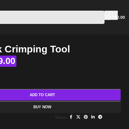
$
0.00
 Crimping Tool
9.00
ADD TO CART
BUY NOW
Share: