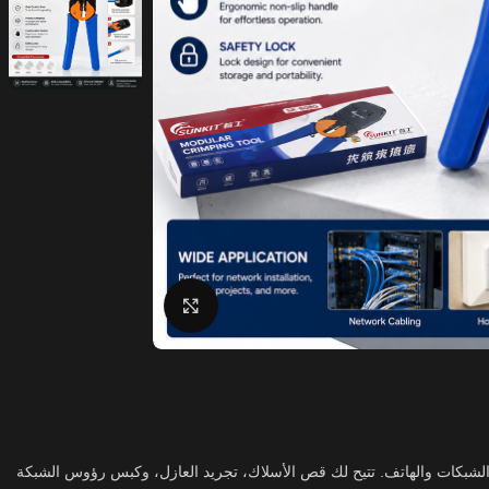
Click to enlarge
عددة الوظائف مخصصة لتركيب وصيانة كابلات الشبكات والهاتف. تتيح لك قص الأسلاك، تجريد العازل، وكبس رؤوس الشبكة