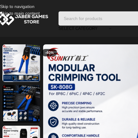
Skip to navigation
Skip to main content
SELECT CATEGORY
Home
/
Accessories Internet
/
Network Crimping Tool
-40%