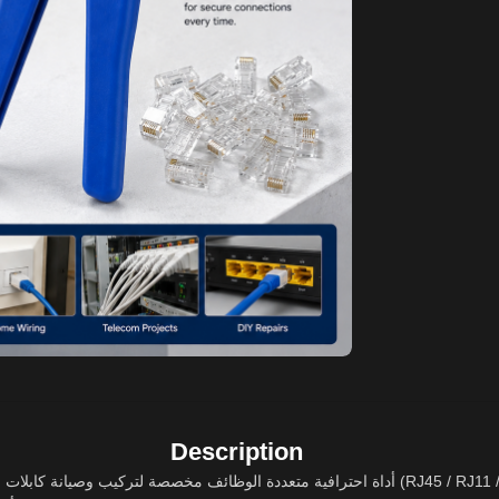
Description
أداة احترافية مت (RJ45 / RJ11 / RJ12) بدقة وسهولة. تتميز بهيكل معدني متين ومقبض مريح مانع