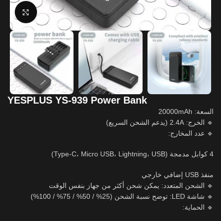
Click to enlarge
YESPLUS YS-939 Power Bank
السعة: 20000mAh
🔹 الخرج: 2.4A (يدعم الشحن السريع)
🔹 عدد المخارج:
4 كوابل مدمجة (Type-C، Micro USB، Lightning، USB)
منفذ USB إضافي خارجي
🔹 الشحن المتعدد: يمكن شحن أكثر من جهاز بنفس الوقت
🔹 شاشة LED: توضح نسبة الشحن (25% / 50% / 75% / 100%)
🔹 الحماية: