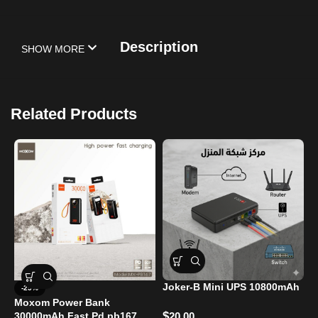
Description
SHOW MORE
Related Products
Joker-B Mini UPS 10800mAh
-25%
Moxom Power Bank
V
$
30000mAh Fast Pd pb167
20.00
2