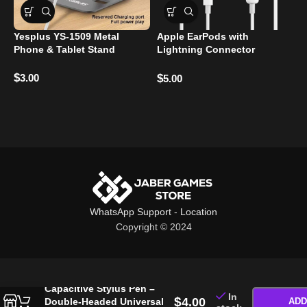
Yesplus YS-1509 Metal
Apple EarPods with
A
Phone & Tablet Stand
Lightning Connector
C
Original
$
$
3.00
$
5.00
WhatsApp Support
-
Location
Copyright © 2024
YESPLUS YS-1310 2-in-1
Capacitive Stylus Pen –
In
$
4.00
Double-Headed Universal
ADD