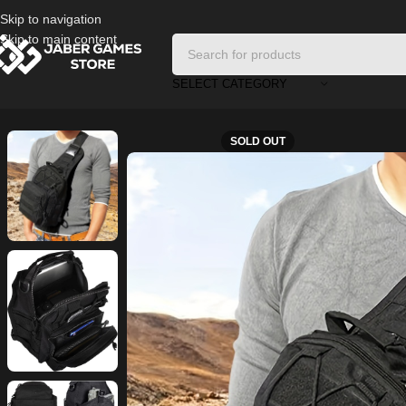
Skip to navigation
Skip to main content
SELECT CATEGORY
Home
/
Bags and Wallets
/
YAKEDA Tactical Backpack – Military-Grade 
SOLD OUT