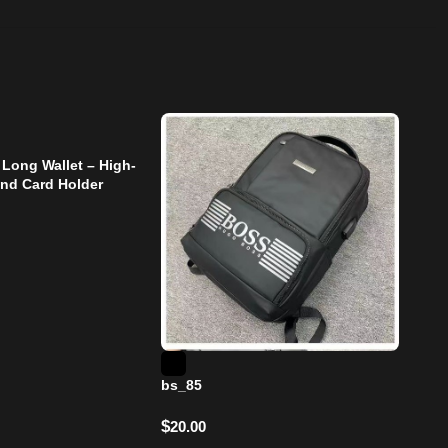
Long Wallet – High-
and Card Holder
Men’
Capa
$
3.
bs_85
$
20.00