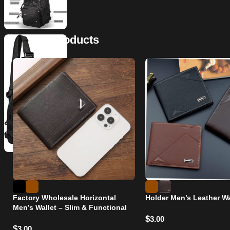
Related Products
Factory Wholesale Horizontal
Holder Men’s Leather Wa
Men’s Wallet – Slim & Functional
$
3.00
$
3.00