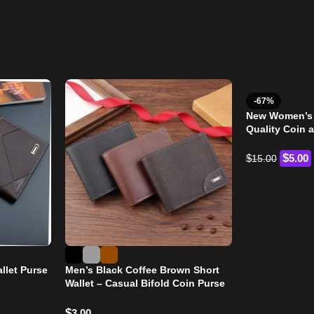
-67%
New Women’s 
Quality Coin 
$
$
5.00
15.00
llet Purse
Men’s Black Coffee Brown Short
Wallet – Casual Bifold Coin Purse
with Large Capacity & Multiple
$
3.00