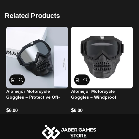
Related Products
Alomejor Motorcycle
Alomejor Motorcycle
I
Goggles – Protective Off-
Goggles – Windproof
M
Road Glasses
Glasses for Eye Protection
G
$
$
$
6.00
6.00