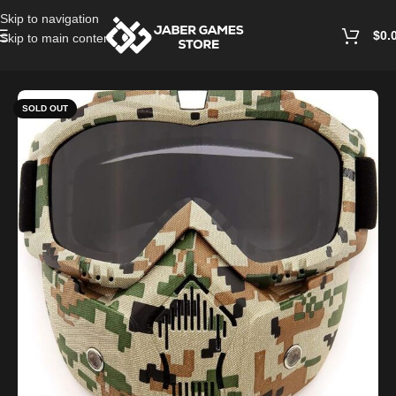
Skip to navigation
$
0.
Skip to main content
Home
/
Masks
SOLD OUT