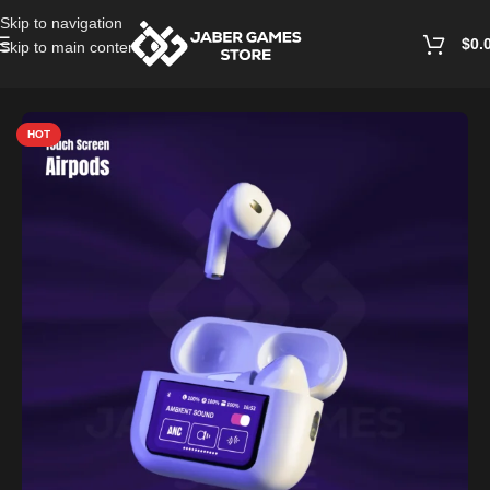
Skip to navigation
$
0.
Skip to main content
Home
/
Mobile Accessories
HOT