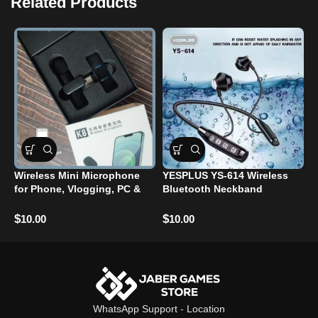
Related Products
Wireless Mini Microphone
YESPLUS YS-614 Wireless
A
for Phone, Vlogging, PC &
Bluetooth Neckband
L
interview k9
Headphones
O
$
$
$
10.00
10.00
WhatsApp Support
-
Location