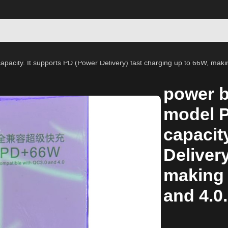
ity. It supports PD (Power Delivery) fast charging up to 66W, making
power b
model P
capacit
Deliver
making 
and 4.0.