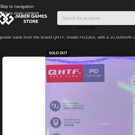
Skip to navigation
Skip to main content
SELECT CATEGORY
Home
/
Power Bank
/
power bank from the brand QHTF, model PD106S, with a 10,000mAh capac
SOLD OUT