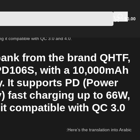
$
0.00
 it compatible with QC 3.0 and 4.0.
ank from the brand QHTF,
D106S, with a 10,000mAh
y. It supports PD (Power
y) fast charging up to 66W,
it compatible with QC 3.0
Here’s the translation into Arabic: