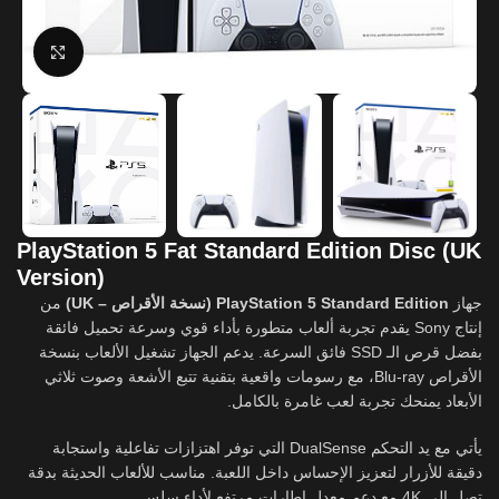
Click to enlarge
PlayStation 5 Fat Standard Edition Disc (UK
Version)
جهاز
PlayStation 5 Standard Edition (نسخة الأقراص – UK)
من
إنتاج
Sony
يقدم تجربة ألعاب متطورة بأداء قوي وسرعة تحميل فائقة
بفضل قرص الـ SSD فائق السرعة. يدعم الجهاز تشغيل الألعاب بنسخة
الأقراص Blu-ray، مع رسومات واقعية بتقنية تتبع الأشعة وصوت ثلاثي
الأبعاد يمنحك تجربة لعب غامرة بالكامل.
يأتي مع يد التحكم DualSense التي توفر اهتزازات تفاعلية واستجابة
دقيقة للأزرار لتعزيز الإحساس داخل اللعبة. مناسب للألعاب الحديثة بدقة
تصل إلى 4K مع دعم معدل إطارات مرتفع لأداء سلس.