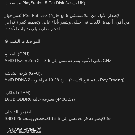
مواصفات PlayStation 5 Fat Disk (نسخة UK)
يُعتبر جهاز PS5 Fat Disk (الإصدار الأول من البلايستيشن 5 مع قارئ
أقراص) من أقوى أجهزة الألعاب في جيله، ويتميز بأداء عالي وتصميم كبير
الحجم مقارنة بالإصدارات الأحدث.
⚙️ المواصفات التقنية
المعالج (CPU):
AMD Ryzen Zen 2 – ثماني الأنوية بسرعة تصل إلى 3.5GHz
كرت الشاشة (GPU):
AMD RDNA 2 بقوة 10.28 تيرافلوب (يدعم تتبع الأشعة Ray Tracing)
الذاكرة (RAM):
16GB GDDR6 بسرعة عالية (448GB/s)
التخزين الداخلي:
SSD مخصص بسعة 825GB وسرعة قراءة تصل إلى 5.5GB/s
SHOW MORE
إمكانية توسيع التخزين: