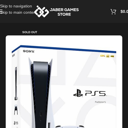
Skip to navigation
$
0.
Skip to main content
Home
/
Playstation Games And Accessories
SOLD OUT