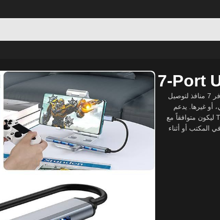
7-Port 
موزّع USB متعدد المنافذ يتيح لك توسيع عدد منافذ جهازك بسهولة، حيث يوفر 7 منافذ لتوصيل
 أو غيرها. يدعم
USB 3.0 لنقل بيانات بسرعة عالية، ومتوفر بخيارات اتصال USB أو Type-C ليكون متوافقاً مع
ي المكتب أو أثناء