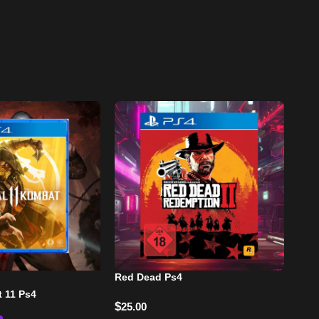
Red Dead Ps4
-6
 11 Ps4
Dis
$
25.00