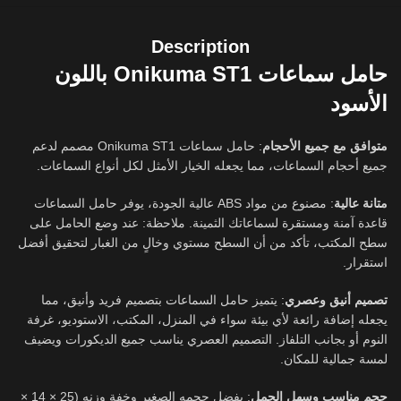
Description
حامل سماعات Onikuma ST1 باللون
الأسود
متوافق مع جميع الأحجام
: حامل سماعات Onikuma ST1 مصمم لدعم
جميع أحجام السماعات، مما يجعله الخيار الأمثل لكل أنواع السماعات.
متانة عالية
: مصنوع من مواد ABS عالية الجودة، يوفر حامل السماعات
قاعدة آمنة ومستقرة لسماعاتك الثمينة. ملاحظة: عند وضع الحامل على
سطح المكتب، تأكد من أن السطح مستوي وخالٍ من الغبار لتحقيق أفضل
استقرار.
تصميم أنيق وعصري
: يتميز حامل السماعات بتصميم فريد وأنيق، مما
يجعله إضافة رائعة لأي بيئة سواء في المنزل، المكتب، الاستوديو، غرفة
النوم أو بجانب التلفاز. التصميم العصري يناسب جميع الديكورات ويضيف
لمسة جمالية للمكان.
حجم مناسب وسهل الحمل
: بفضل حجمه الصغير وخفة وزنه (25 × 14 ×