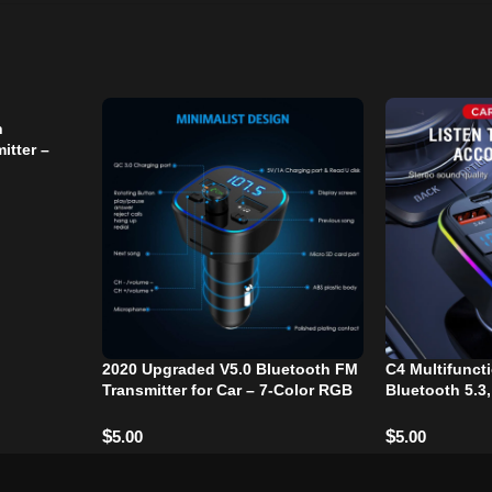
h
itter –
Free
2020 Upgraded V5.0 Bluetooth FM
C4 Multifunct
Transmitter for Car – 7-Color RGB
Bluetooth 5.3,
LED Backlit, QC3.0 Dual USB
Dual USB & Ty
Ports, Hands-Free Calling
$
$
5.00
5.00