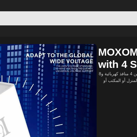
ockets & 8 USB Ports
MOXOM 
with 4 
هو شريط طاقة متعدد الوظائف يجمع بين 4 منافذ كهربائية و8
منافذ USB (6 USB-A و2 USB Type