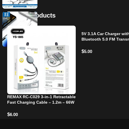
Related Products
5V 3.1A Car Charger wit
Bluetooth 5.0 FM Transm
Dual USB Ports, Hands-
Calling, LED
$
5.00
REMAX RC-C029 3-in-1 Retractable
Fast Charging Cable – 1.2m – 66W
– USB-C / Lightning / Micro USB​
$
6.00