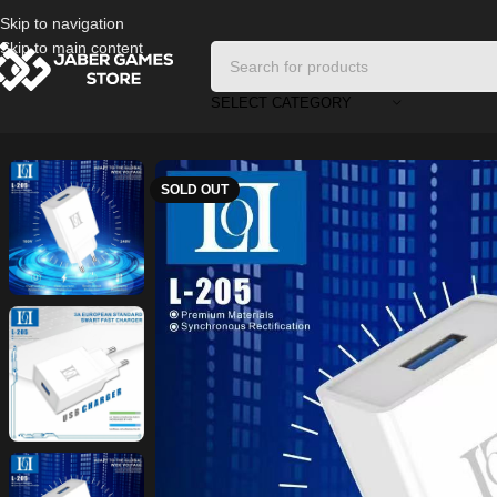
Skip to navigation
Skip to main content
SELECT CATEGORY
Home
/
Cables and Chargers
/
MOXOM MX-ST05 Power Strip with 4 S
SOLD OUT