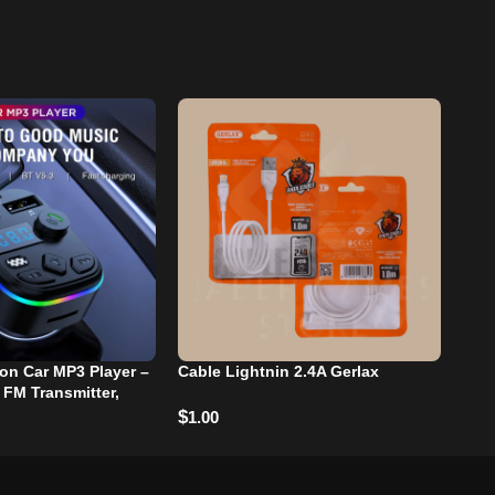
ion Car MP3 Player –
Cable Lightnin 2.4A Gerlax
-5
 FM Transmitter,
Cab
pe-C Fast Charging
$
1.00
$
2.0