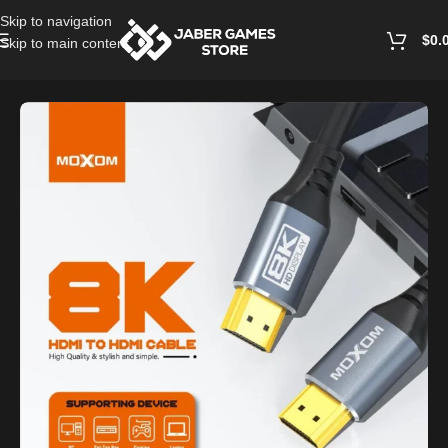
Skip to navigation
$
0.
Skip to main content
Home
/
Cables and Chargers