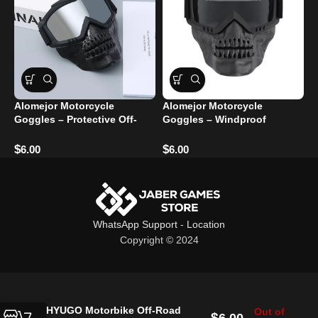
Alomejor Motorcycle
Alomejor Motorcycle
I
Goggles – Protective Off-
Goggles – Windproof
M
Road Glasses
Glasses for Eye Protection
G
$
$
$
6.00
6.00
WhatsApp Support
-
Location
Copyright © 2024
HYUGO Motorbike Off-Road
Out of
$