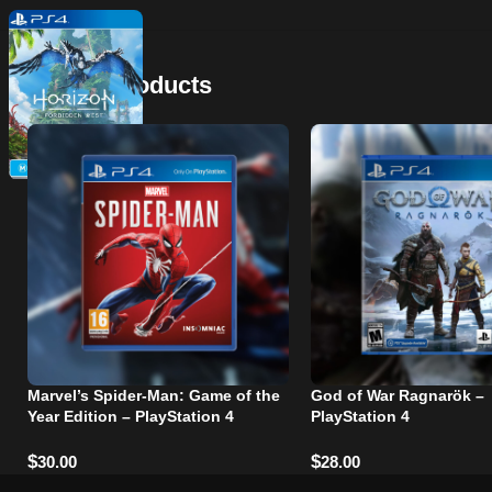
Related Products
Marvel’s Spider-Man: Game of the
God of War Ragnarök –
Year Edition – PlayStation 4
PlayStation 4
$
$
30.00
28.00