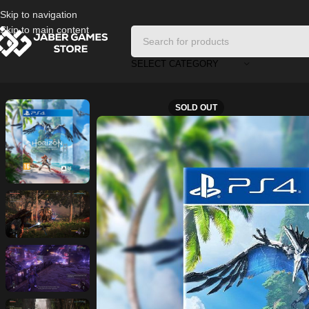
Skip to navigation
Skip to main content
SELECT CATEGORY
Home
/
Playstation Games And Accessories
/
Horizon Forbidden West 
SOLD OUT