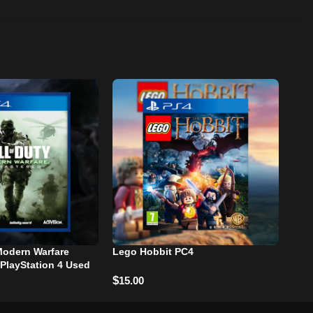
 Modern Warfare
Lego Hobbit PC4
Red
PlayStation 4 Used
$
$
15.00
25