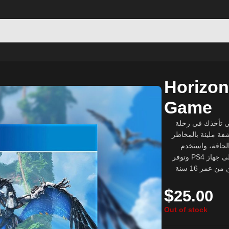
– PS4 Game
Horizon
Game
لعبة Horizon Forbidden W
إلى الغرب المحظور. انضم إلى 
الجافة، واستخدم
تقنيات متطورة وأسلحة فريدة لمحاربة التهديدات الجديدة. اللعبة متوفرة على جهاز PS4 وتوفر
تجربة لعب لا مثيل لها لمحبي ألعاب العالم المفتوح والأكشن. مناسبة للاعبين من عمر 16 سنة
$
25.00
Out of stock