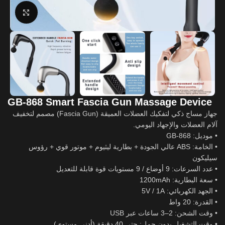
Click to enlarge
GB-868 Smart Fascia Gun Massage Device
جهاز مساج ذكي لتفكيك العضلات العميقة (Fascia Gun) مصمم لتخفيف
آلام العضلات والإجهاد اليومي.
• موديل: GB-868
• الخامة: ABS عالي الجودة + بطارية ليثيوم + موتور قوي + رؤوس
سيليكون
• عدد السرعات: 9 أوضاع / 9 مستويات قوة قابلة للتعديل
• سعة البطارية: 1200mAh
• الجهد الكهربائي: 5V / 1A
• القدرة: 20 واط
• وقت الشحن: 2–3 ساعات عبر USB
• وقت التشغيل بدون حمل: حتى 40 دقيقة (أدنى مستوى)