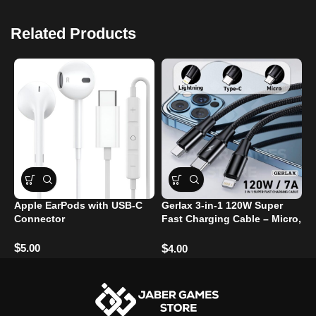
Related Products
Apple EarPods with USB-C
Gerlax 3-in-1 120W Super
S
Connector
Fast Charging Cable – Micro,
P
Type-C, and Lightning Ports
$
$
5.00
$
4.00