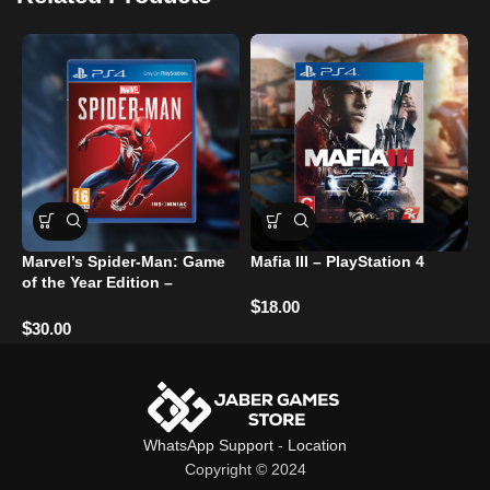
Marvel’s Spider-Man: Game
Mafia III – PlayStation 4
L
of the Year Edition –
PlayStation 4
$
$
18.00
$
30.00
WhatsApp Support
-
Location
Copyright © 2024