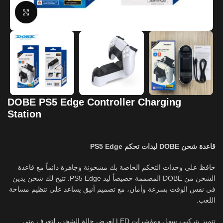
Click to enlarge
DOBE PS5 Edge Controller Charging
Station
قاعدة شحن DOBE ليدات تحكم PS5 Edge
حافظ على وحدات التحكم الخاصة بك مشحونة وجاهزة دائماً مع قاعدة
الشحن من DOBE المصممة خصيصاً ليد PS5 Edge. تتيح لك شحن يدين
في نفس الوقت بسرعة وأمان، مع تصميم أنيق يساعد على تنظيم مساحة
اللعب.
تتميز بتركيب سهل ومؤشرات LED لعرض حالة الشحن، لتعرف متى