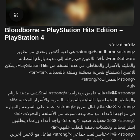
Click to enlarge
Bloodborne – PlayStation Hits Edition –
PlayStation 4
<div dir=”rtl”>
<strong>Bloodborne</strong> هي لعبة أكشن وتحدي من تطوير
FromSoftware، تأخذ اللاعبين في رحلة إلى مدينة يارنام المظلمة
والمليئة بالأسرار والمخاطر. في هذه النسخة من PlayStation Hits، يمكن
للاعبين الاستمتاع بتجربة محسّنة ومليئة بالتحديات.<br><br>
<strong>المميزات:</strong>
<ul>
<li>🏰 <strong>عالم غامض ومترابط:</strong> استكشف مدينة يارنام
والمناطق المحيطة بها، المليئة بالممرات السرية والأسرار المخفية.</li>
<li>⚔️ <strong>نظام قتال سريع:</strong> اعتمد على السرعة والمهارة
في مواجهة الأعداء، مع مجموعة متنوعة من الأسلحة والتحولات.</li>
<li>🧩 <strong>تحديات صعبة:</strong> واجه أعداء وزعماء يتطلبون
استراتيجيات وتكتيكات دقيقة للتغلب عليهم.</li>
<li>🌐 <strong>عناصر لعب جماعي:</strong> تفاعل مع لاعبين آخرين