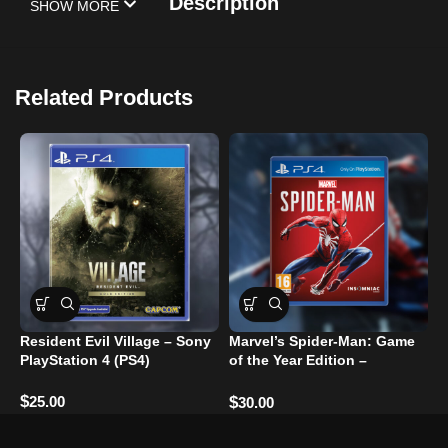
Description
SHOW MORE
Related Products
Resident Evil Village – Sony
Marvel’s Spider-Man: Game
D
PlayStation 4 (PS4)
of the Year Edition –
P
PlayStation 4
$
$
25.00
$
30.00