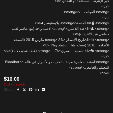
عبر الإنترنت للمساعدة أو التحدي.</li>
</ul>
<strong>المواصفات:</strong>
<ul>
<li>🖥️ <strong>المنصة:</strong> بلايستيشن 4</li>
<li>👤 <strong>عدد اللاعبين:</strong> لاعب واحد (مع عناصر لعب
جماعي عبر الإنترنت)</li>
<li>📅 <strong>تاريخ الإصدار:</strong> 24 مارس 2015 (النسخة
الأصلية)، 2018 (نسخة PlayStation Hits)</li>
<li>🎭 <strong>التصنيف العمري:</strong> +17 (عنف شديد، دماء)</li>
</ul>
<strong>استعد لمغامرة مليئة بالتحديات والأسرار في عالم Bloodborne
المظلم والغامض.</strong>
</div>
$
16.00
Out of stock
Share: