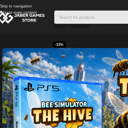
Skip to navigation
Skip to main content
SELECT CATEGORY
Home
/
Accessories
/
Bee Simulator: The Hive – PS5 🐝
-33%