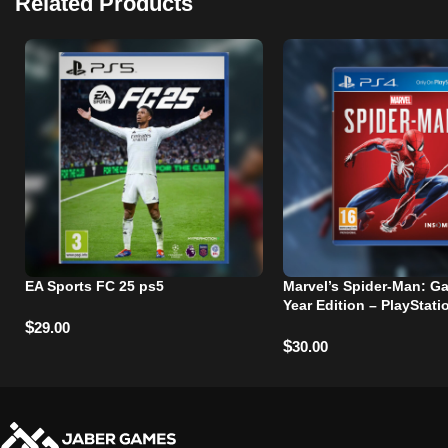
Related Products
EA Sports FC 25 ps5
Marvel’s Spider-Man: G
Year Edition – PlayStati
$
29.00
$
30.00