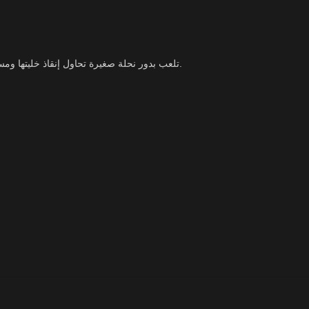
تلعب بدور نحلة صغيرة تحاول إنقاذ خليتها ومساعدة الملكة في البقاء، بينما تواجه تحديات كثيرة في عالم مليء بالمغامرات.