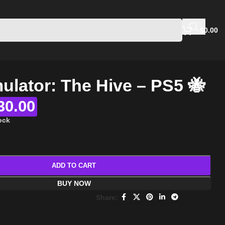
$
0.00
ulator: The Hive – PS5 🐝
30.00
tock
ADD TO CART
BUY NOW
Share: