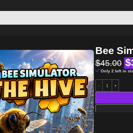
Bee Sim
$
$
45.00
Only 2 left in s