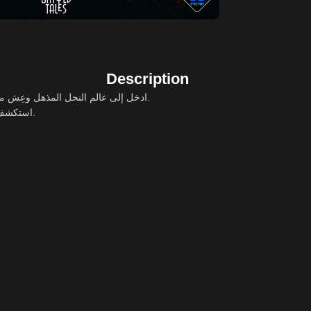
Description
ادخل إلى عالم النحل المذهل وعِش مغامرة فريدة من منظور نحلة صغيرة في مدينة ضخمة مليئة بالطبيعة والحياة.
استكشف الحدائق والأسطح والزهور، واجمع الرحيق لبناء خليتك وحمايتها من الأخطار.