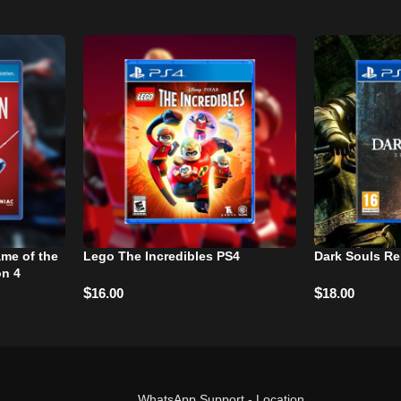
ame of the
Lego The Incredibles PS4
Dark Souls R
on 4
$
$
16.00
18.00
WhatsApp Support
-
Location