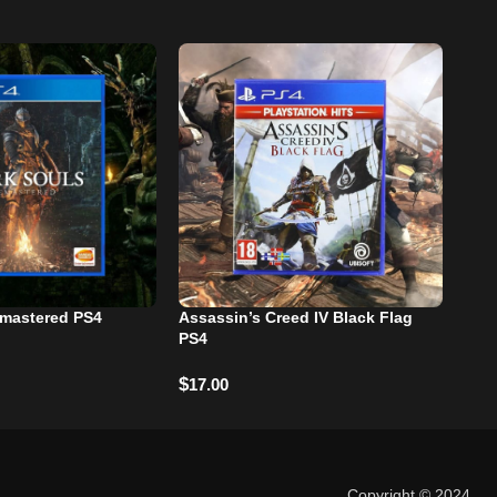
emastered PS4
Assassin’s Creed IV Black Flag
-2
PS4
H
Gran
$
17.00
$
30
Copyright © 2024