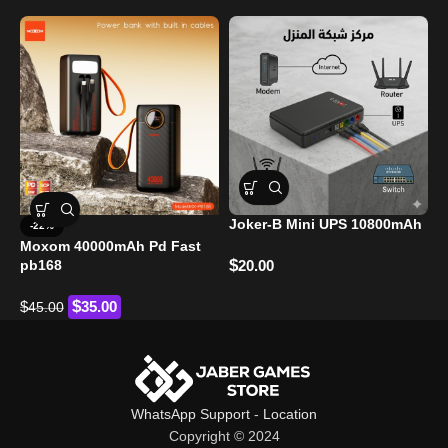
Joker-B Mini UPS 10800mAh
-22%
Moxom 40000mAh Pd Fast
M
$
pb168
20.00
B
$
$
$
35.00
45.00
WhatsApp Support
-
Location
Copyright © 2024