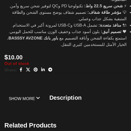
تكنولوجيا PD وQC لتوفير شحن سريع وآمن.
شحن سريع 22.5 واط:
⚡
تصميم شفاف يوضح مستوى الشحن والطاقة
مؤشر طاقة شفاف:
💡
المتبقية بشكل جذاب وعملي.
تشمل USB-A وUSB-C لمرونة أكبر في الاستخدام.
منافذ متعددة:
🔌
بلون أسود جذاب وخفيف الوزن مناسب للحمل اليومي.
تصميم أنيق:
🖤
،
باور بانك BASSSY AVZONE
استمتع بكفاءة الشحن وأناقة التصميم مع
الخيار الأمثل للمستخدمين كثيري التنقل.
$
10.00
Out of stock
Share:
Description
SHOW MORE
Related Products