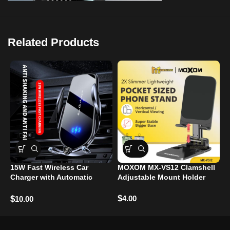
Related Products
15W Fast Wireless Car
MOXOM MX-VS12 Clamshell
M
Charger with Automatic
Adjustable Mount Holder
5
Clamping
D
$
4.00
$
$
10.00