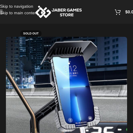
Skip to navigation
$
0.
Skip to main content
Home
/
Mobile Accessories
SOLD OUT