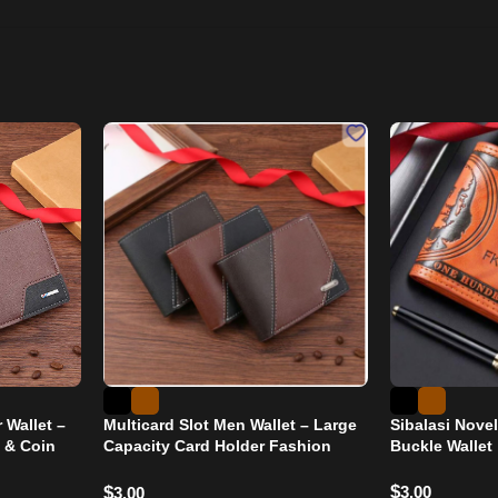
 Wallet –
Multicard Slot Men Wallet – Large
Sibalasi Novel
 & Coin
Capacity Card Holder Fashion
Buckle Wallet
Short Purse
$
3.00
$
3.00