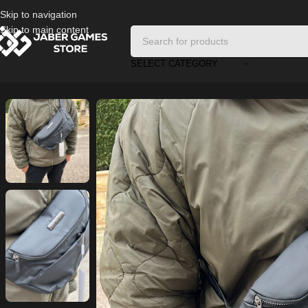
Skip to navigation
Skip to main content
SELECT CATEGORY
Home
/
Bags and Wallets
/
حقيبة الصدر والظهر Calvin Klein Jeans