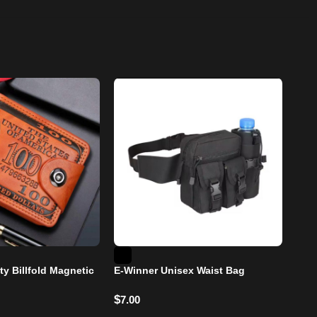
Mos
ty Billfold Magnetic
E-Winner Unisex Waist Bag
$
3.
$
7.00