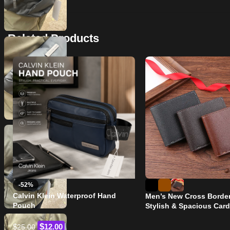
Related Products
-52%
Calvin Klein Waterproof Hand
Men’s New Cross Border
Pouch
Stylish & Spacious Card
Holder
$
$
12.00
25.00