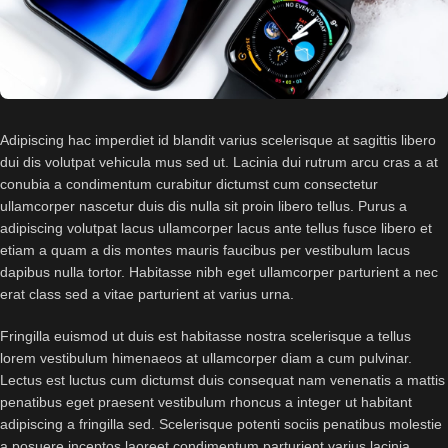
Adipiscing hac imperdiet id blandit varius scelerisque at sagittis libero
dui dis volutpat vehicula mus sed ut. Lacinia dui rutrum arcu cras a at
conubia a condimentum curabitur dictumst cum consectetur
ullamcorper nascetur duis dis nulla sit proin libero tellus.
Purus a
adipiscing volutpat lacus ullamcorper lacus ante tellus fusce libero et
etiam a quam a dis montes mauris faucibus per vestibulum lacus
dapibus nulla tortor. Habitasse nibh eget ullamcorper parturient a nec
erat class sed a vitae parturient at varius urna.
Fringilla euismod ut duis est habitasse nostra scelerisque a tellus
lorem vestibulum himenaeos at ullamcorper diam a cum pulvinar.
Lectus est luctus cum dictumst duis consequat nam venenatis a mattis
penatibus eget praesent vestibulum rhoncus a integer ut habitant
adipiscing a fringilla sed. Scelerisque potenti sociis penatibus molestie
a posuere inceptos laoreet condimentum parturient varius lacinia