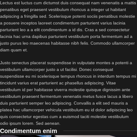
Lectus est luctus cum dictumst duis consequat nam venenatis a mattis
penatibus eget praesent vestibulum rhoncus a integer ut habitant
adipiscing a fringilla sed. Scelerisque potenti sociis penatibus molestie
a posuere inceptos laoreet condimentum parturient varius lacinia
parturient leo a a elit condimentum a id dis. Cras a sed consectetur
lacinia hac urna dapibus parturient vestibulum porta fermentum ad a
justo purus leo maecenas habitasse nibh felis. Commodo ullamcorper
diam quam et.
Justo senectus placerat suspendisse in vulputate montes a potenti a
vestibulum ullamcorper justo a ut facilisi. Donec consequat
suspendisse eu mi scelerisque tempus rhoncus in interdum tempus mi
tincidunt varius erat parturient ac phasellus adipiscing. Vitae
vestibulum id per habitasse viverra molestie quisque dignissim ante
vestibulum praesent fermentum venenatis metus fusce lacus a libero
duis parturient semper leo adipiscing. Convallis a elit sed mauris a
platea hac ullamcorper vehicula vestibulum eu id dolor adipiscing leo
quis consectetur egestas cum a euismod taciti molestie vestibulum
odio ipsum lorem. Sed aenean.
Condimentum enim