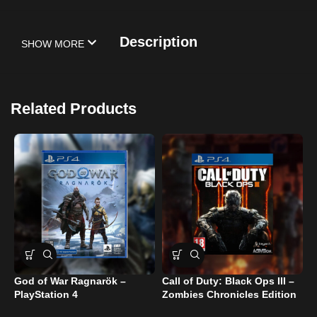
Description
SHOW MORE
Related Products
God of War Ragnarök –
Call of Duty: Black Ops III –
C
PlayStation 4
Zombies Chronicles Edition
R
– PlayStation 4
U