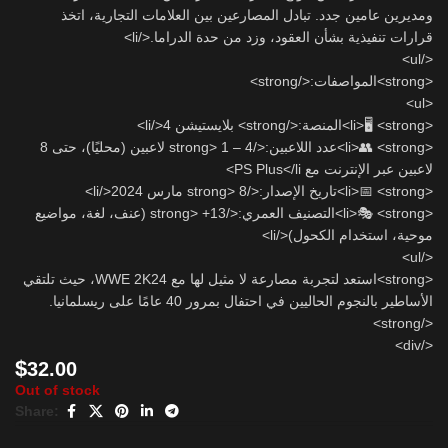
ومديرين عامين جدد. تبادل المصارعين بين العلامات التجارية، اتخذ
قرارات تنفيذية بشأن العقود، وزد من حدة الدراما.</li>
</ul>
<strong>المواصفات:</strong>
<ul>
<li>🖥️ <strong>المنصة:</strong> بلايستيشن 4</li>
<li>👥 <strong>عدد اللاعبين:</strong> 1 – 4 لاعبين (محليًا)، حتى 8
لاعبين عبر الإنترنت مع PS Plus</li>
<li>📅 <strong>تاريخ الإصدار:</strong> 8 مارس 2024</li>
<li>🎭 <strong>التصنيف العمري:</strong> +13 (عنف، لغة، مواضيع
موحية، استخدام الكحول)</li>
</ul>
<strong>استعد لتجربة مصارعة لا مثيل لها مع WWE 2K24، حيث تلتقي
الأساطير بالنجوم الحاليين في احتفال بمرور 40 عامًا على ريسلمانيا.
</strong>
</div>
$
32.00
Out of stock
Share: