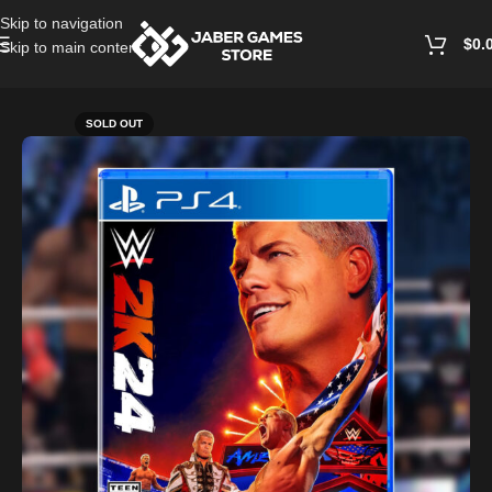
Skip to navigation
$
0.
Skip to main content
Home
/
Playstation Games And Accessories
SOLD OUT