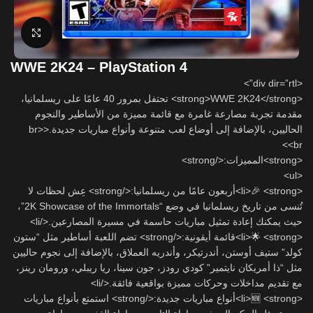
Click to enlarge
WWE 2K24 – PlayStation 4
<div dir=”rtl”>
<strong>WWE 2K24</strong> تحتفل بمرور 40 عامًا على ريسلمانيا،
مقدمة تجربة مصارعة غامرة مع قائمة مميزة من الأساطير والنجوم
الحاليين، بالإضافة إلى أوضاع لعب متنوعة وأنواع مباريات جديدة.<br>
<br>
<strong>المميزات:</strong>
<ul>
<li>🎉 <strong>أربعون عامًا من ريسلمانيا:</strong> عِش لحظات لا
تُنسى من تاريخ ريسلمانيا في وضع “2K Showcase of the Immortals”،
حيث يمكنك إعادة تمثيل مباريات حاسمة في مسيرة المصارعين.</li>
<li>🌟 <strong>قائمة أيقونية:</strong> تضم اللعبة أساطير مثل “ستون
كولد” ستيف أوستن، أندرتيكر، وأندريه العملاق، بالإضافة إلى نجوم حاليين
مثل “ذا أمريكان نايتمير” كودي رودز، جون سينا، ريا ريبلي، ورومان رينز،
مع تقديم مداخلات وحركات مميزة بواقعية فائقة.</li>
<li>🆕 <strong>أنواع مباريات جديدة:</strong> استمتع بأنواع مباريات