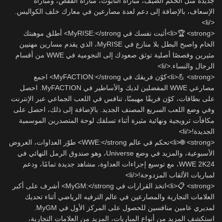
جديدة مثل الحكم الضيف، مباراة التابوت، مباراة القفص، ومباراة
الإسعاف، بالإضافة إلى دعم لعدة مصارعين في معارك خلف الكواليس.
</li>
<li>🏆 <strong>أثبت نفسك في MyRISE:</strong> أطلق موهبتك
الخام واصبح البطل بلا منازع في MyRISE، الذي يقدم مسارين مهنيين
مثيرين وقصصًا أصلية توثق صعودك إلى النجومية في WWE من أقسام
الرجال والنساء.</li>
<li>💪 <strong>كوّن فريقك في MyFACTION:</strong> اجمع
مصارعي WWE المفضلين لديك والأساطير في MyFACTION. احصل
على بطاقات، كوّن فريقًا مهيمنًا، تنافس في اللعب الجماعي عبر الإنترنت
وفي وضع اللعب السريع المصنف الجديد. بالإضافة إلى ذلك، احصل على
مكافآت ترويجية ونهائية مثيرة أثناء تسلقك لوحة المتصدرين الموسمية
الجديدة!</li>
<li>🌐 <strong>تحكم في عالم WWE:</strong> طوّر العداوات، العروض
الأسبوعية، والمزيد في وضع Universe، وهو صندوق الرمل النهائي في
WWE 2K24، مع توسيع إجراءات العداوة، مشاهد جديدة تمامًا، ودعم
لمباريات الألقاب المزدوجة!</li>
<li>📋 <strong>اتخذ القرارات في MyGM:</strong> أشرف على أكبر
العلامات التجارية والمصارعين في عالم الترفيه الرياضي أثناء تحديك
لمديري عامين منافسين للحصول على المركز الأول في MyGM.
استكشف المزيد من أنواع المباريات، المزيد من العلامات التجارية،