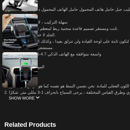
س كليب جبل حامل هاتف المحمول حامل الهاتف المحمول دعم آيفون لسامسونج
الميزات:
سهلة التركيب ، لا توجد أدوات مطلوبة.
ثابت ومستقر تصميم قاعدة منحنية ربط لمعظم تنفيس الهواء السيارة.
الجلد لا خدش سيارتك والهاتف.
مستشعر الجاذبية لفهم هاتفك.
واسعة متوافقة مع الهاتف الذكي 4.7-6.5 بوصة في السوق
المواصفات:
المواد: عبس + الكمبيوتر
اللون: أسود/أبيض
ملاحظة:
SHOW MORE
Related Products