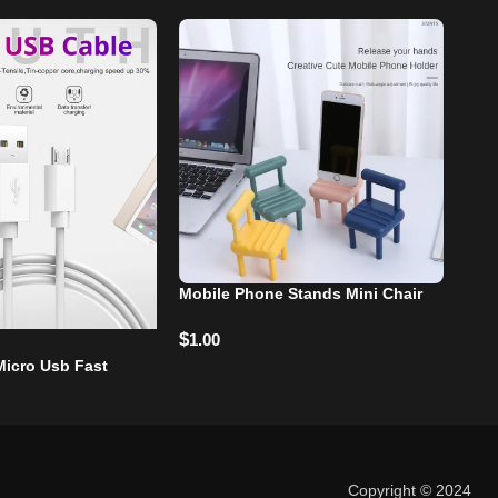
Mobile Phone Stands Mini Chair
Micr
$
$
1.00
10
Micro Usb Fast
Copyright © 2024