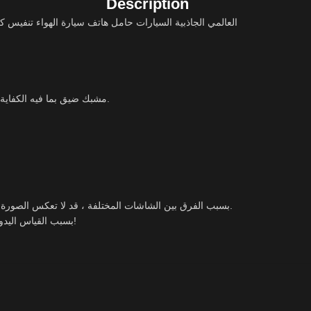
Description
العالمي الجاذبية السيارات حامل هاتف سيارة الهواء تنفي
مشبك ضيق بما فيه الكفاية لتكون ثابتة على لوحة القيادة ولن تنزلق بعيدا ، وكذلك السيطرة على جهازك.
1. بسبب الفرق بين الشاشات المختلفة ، قد لا تعكس الصورة اللون الفعلي للمادة. نحن نضمن النمط هو نفسه كما هو موضح في الصور.
2. بسبب القياس اليدوي وطرق القياس المختلفة ، يرجى السماح بانحراف 1-3 مللي متر. شكرًا!