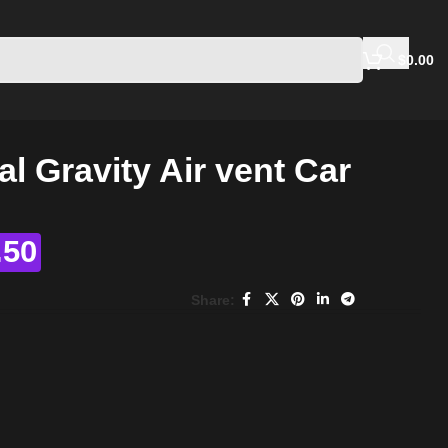
$
0.00
al Gravity Air vent Car
.50
Share: