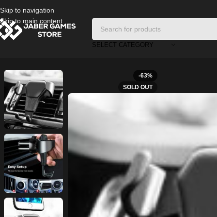
Skip to navigation
Skip to main content
SELECT CATEGORY
Home
/
Mobile Accessories
/
Universal Gravity Air vent Car Mount
-63%
SOLD OUT