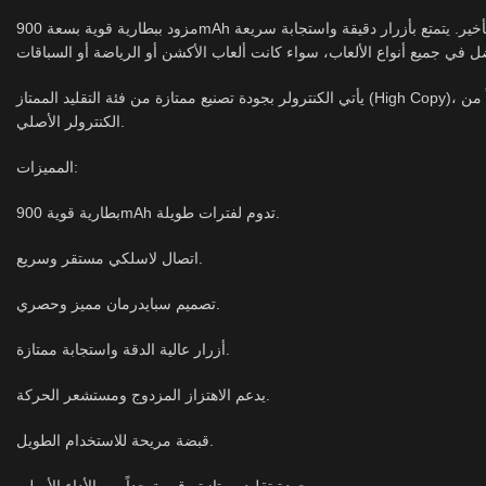
مزود ببطارية قوية بسعة 900mAh توفر ساعات طويلة من اللعب المتواصل دون الحاجة إلى الشحن المتكرر، كما يدعم الاتصال اللاسلكي السريع والثابت لتجربة لعب مريحة وخالية من التأخير. يتمتع بأزرار دقيقة واستجابة سريعة
يأتي الكنترولر بجودة تصنيع ممتازة من فئة التقليد الممتاز (High Copy)، مع تصميم مريح لليدين يضمن الراحة أثناء جلسات اللعب الطويلة. كما يدعم الاهتزاز المزدوج، ولوحة اللمس، ومستشعر الحركة لتوفير تجربة قريبة جداً من
الكنترولر الأصلي.
المميزات:
بطارية قوية 900mAh تدوم لفترات طويلة.
اتصال لاسلكي مستقر وسريع.
تصميم سبايدرمان مميز وحصري.
أزرار عالية الدقة واستجابة ممتازة.
يدعم الاهتزاز المزدوج ومستشعر الحركة.
قبضة مريحة للاستخدام الطويل.