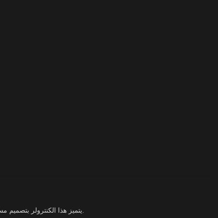
Spider Controller Pro 900 المصمم خصيصاً لأجهزة PS4. يتميز هذا الكنترولر بتصميم مستوحى من شخصية سبايدرمان مع تفاصيل جذابة وألوان قوية تمنحه مظهراً احترافياً يلفت الأنظار.