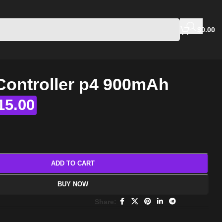
$
0.00
Controller p4 900mAh
15.00
ADD TO CART
BUY NOW
Share: