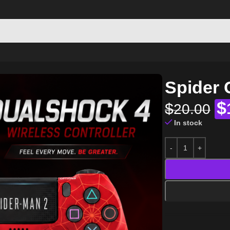
0mAh
Spider 
$
$
20.00
In stock