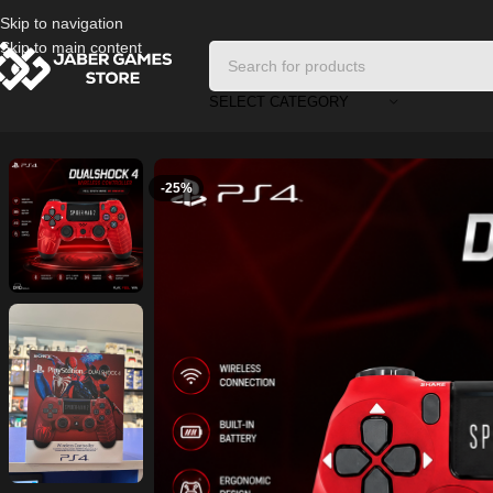
Skip to navigation
Skip to main content
SELECT CATEGORY
Home
/
Playstation Games And Accessories
/
Spider Controller p4 90
-25%