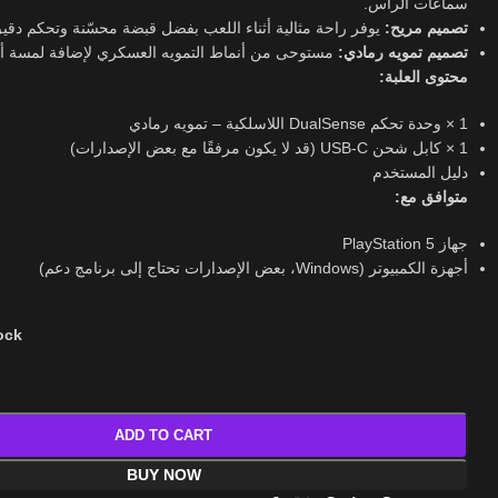
سماعات الرأس.
تصميم مريح:
يوفر راحة مثالية أثناء اللعب بفضل قبضة محسّنة وتحكم دق.
تصميم تمويه رمادي:
مستوحى من أنماط التمويه العسكري لإضافة لمسة أن.
محتوى العلبة:
1 × وحدة تحكم DualSense اللاسلكية – تمويه رمادي
1 × كابل شحن USB-C (قد لا يكون مرفقًا مع بعض الإصدارات)
دليل المستخدم
متوافق مع:
جهاز PlayStation 5
أجهزة الكمبيوتر (Windows، بعض الإصدارات تحتاج إلى برنامج دعم)
tock
ADD TO CART
BUY NOW