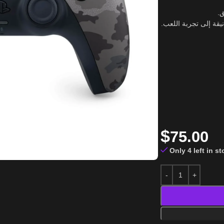
يق
يقة إلى تجربة اللعب
$
75.00
Only 4 left in s