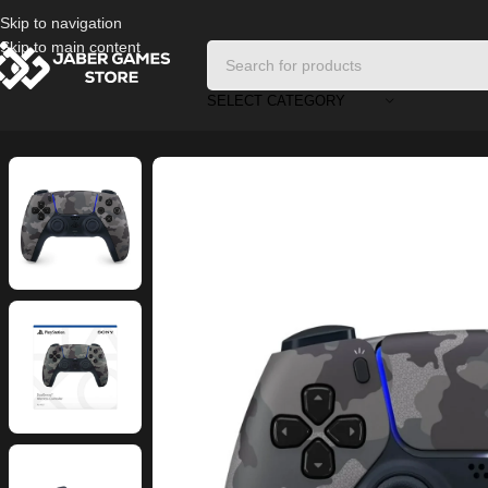
Skip to navigation
Skip to main content
SELECT CATEGORY
Home
/
Playstation Games And Accessories
/
Sony PS5 DualSense Wirel