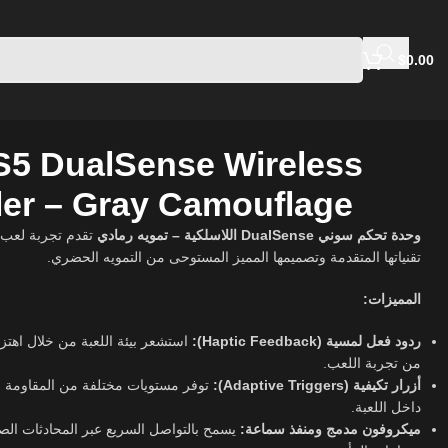
$
0.00
S5 DualSense Wireless
ler – Gray Camouflage
وحدة تحكم سوني DualSense اللاسلكية – تمويه رمادي
تقدم تجربة لعب
تقنياتها المتقدمة وتصميمها المميز المستوحى من التمويه الحضري.
المميزات:
ردود فعل لمسية (Haptic Feedback):
استشعر بيئة اللعبة من خلال اهتزا
من تجربة اللعب.
أزرار تكيفية (Adaptive Triggers):
توفر مستويات مختلفة من المقاومة وا
داخل اللعبة.
ميكروفون مدمج ومنفذ سماعة:
يسمح بالتواصل السريع عبر المحادثات الصو