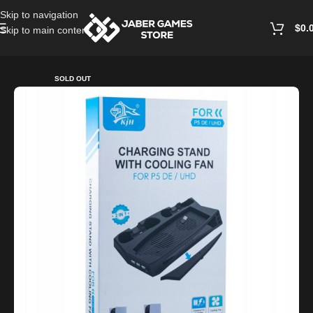
Skip to navigation
$
0.
Skip to main content
Home
/
Playstation Games And Accessories
SOLD OUT