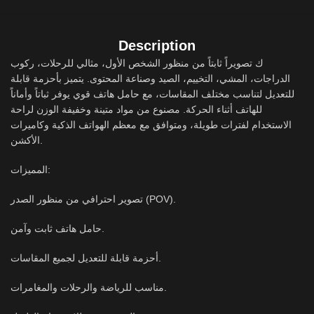
Description
ك تصويراً ثابتاً من منظور الشخص الأول، مثالي للرحلات، ركوب
الدراجات، المشي، التخييم، الصيد وصناعة المحتوى. يتميز بأحزمة قابلة
للتعديل لتناسب مختلف المقاسات، مع حامل هاتف قوي يوفر ثباتاً وأماناً
للهاتف أثناء الحركة. مصنوع من مواد متينة وخفيفة الوزن لراحة
الاستخدام لفترات طويلة، ومتوافق مع معظم الهواتف الذكية وكاميرات
الأكشن.
المميزات:
تصوير احترافي من منظور الصدر (POV).
حامل هاتف ثابت وآمن.
أحزمة قابلة للتعديل لجميع المقاسات.
مناسب للرياضة والرحلات والمغامرات.