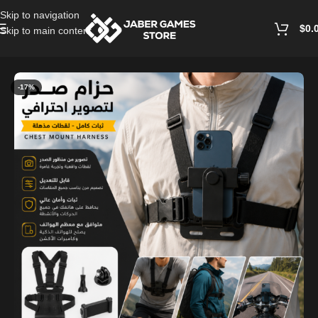
Skip to navigation
$
0.
Skip to main content
Home
/
Mobile Accessories
-17%