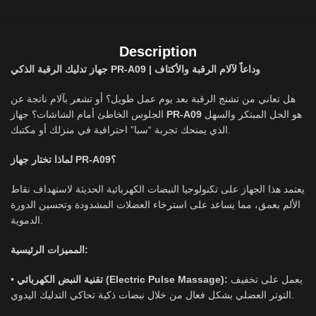
Description
جهاز تدليك الرقبة الذكي PR-A09 | وداعاً لآلام الرقبة والأكتاف
هل تعاني من تشنج الرقبة بعد يوم عمل طويل؟ أو تشعر بآلام ناتجة عن
هو الحل المبتكر والسهل
PR-A09
الجلوس الخاطئ أمام الشاشات؟ جهاز
الذي يمنحك تجربة “سبا” احترافية في منزلك أو مكتبك.
لماذا تختار جهاز PR-A09؟
يعتمد هذا الجهاز على تكنولوجيا النبضات الكهربائية الحديثة لاستهداف نقاط
الألم بعمق، مما يساعد على استرخاء العضلات المشدودة وتحسين الدورة
الدموية.
المميزات الرئيسية:
يعمل على تخفيف
تقنية النبض الكهربائي (Electric Pulse Massage):
•
التوتر العضلي بشكل فعال من خلال نبضات ذكية تحاكي التدليك اليدوي.