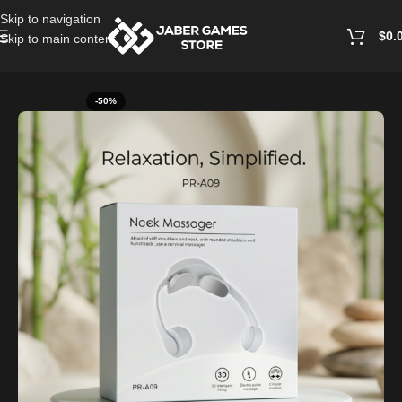
Skip to navigation
$
0.
Skip to main content
Home
/
Accessories
-50%