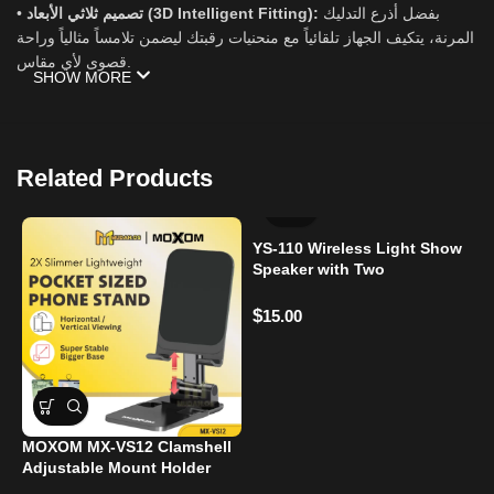
بفضل أذرع التدليك
تصميم ثلاثي الأبعاد (3D Intelligent Fitting):
•
المرنة، يتكيف الجهاز تلقائياً مع منحنيات رقبتك ليضمن تلامساً مثالياً وراحة
قصوى لأي مقاس.
SHOW MORE
يساعد في تحسين
خاصية السحب الدائري (Circular Traction):
•
استقامة الرقبة وتخفيف الضغط على الفقرات، مما يقلل من مشكلة
“انحناء الظهر” (Hunchback) الناتجة عن وضعيات الجلوس الخاطئة.
Related Products
خفيف الوزن ومحمول:
تصميم عصري وأنيق يشبه سماعات الرأس،
•
يمكنك ارتداؤه في المكتب، أثناء السفر، أو حتى أثناء القراءة في المنزل.
YS-110 Wireless Light Show
Speaker with Two
شحن USB-C سريع:
بطارية تدوم طويلاً مع منفذ شحن عصري وسريع
•
Microphones
ليكون جاهزاً للاستخدام دائماً.
$
15.00
الفوائد الصحية:
تخفيف التشنجات:
مثالي لمن يعانون من “الرقبة المتصلبة” والأكتاف
1.
المشدودة.
6
MOXOM MX-VS12 Clamshell
T
تحسين القوام:
يساعد في تصحيح وضعية الرقبة الناتجة عن كثرة
2.
Adjustable Mount Holder
استخدام الهاتف.