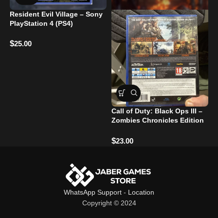
Resident Evil Village – Sony
F
PlayStation 4 (PS4)
$
$
25.00
Call of Duty: Black Ops III –
Zombies Chronicles Edition
– PlayStation 4
$
23.00
WhatsApp Support
-
Location
Copyright © 2024