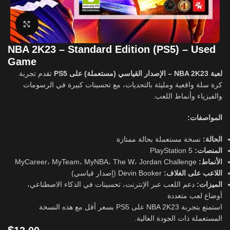
Click to enlarge
NBA 2K23 – Standard Edition (PS5) – Used
Game
لعبة NBA 2K23 – الإصدار القياسي (مستعملة) على PS5
تقدم تجربة
كرة سلة واقعية ومليئة بالتحديات، مع تحسينات كبيرة في الرسومات
والفيزياء وأنماط اللعب.
المواصفات:
الحالة:
نسخة مستعملة بحالة ممتازة
PlayStation 5
المنصات:
MyCareer، MyTeam، MyNBA، The W، Jordan Challenge
الأنماط:
اللاعب على الغلاف:
Devin Booker (إصدار قياسي)
الميزات:
دعم اللعب عبر الإنترنت، تحسينات في الذكاء الاصطناعي،
أوضاع لعب متعددة
استمتع بتجربة NBA 2K23 على PS5 بسعر أقل مع هذه النسخة
المستعملة ذات الجودة العالية.