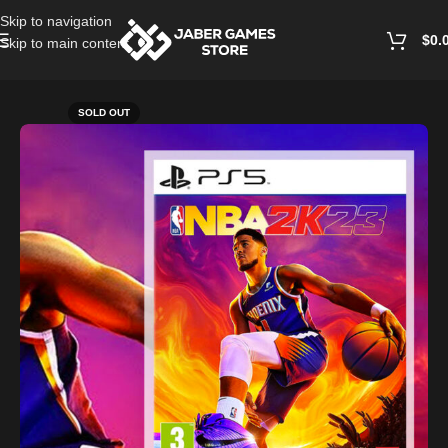
Skip to navigation
$
0.
Skip to main content
Home
/
Playstation Games And Accessories
SOLD OUT