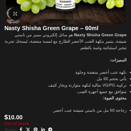
Click to enlarge
Nasty Shisha Green Grape – 60ml
هو سائل إلكتروني مميز من ناستي
Nasty Shisha Green Grape
شيشة، يتميز بنكهة العنب الأخضر الطازج مع لمسة منعشة، ليمنحك تجربة
تبخير استثنائية وغنية بالطعم.
المميزات:
نكهة عنب أخضر منعشة وحلوة.
يأتي بحجم 60 مل.
تركيبة VG/PG مثالية لنكهة متوازنة وبخار كثيف.
متوافق مع جميع أجهزة الفيب.
محتوى العبوة:
زجاجة 60 مل من ناستي شيشة عنب أخضر.
$
10.00
Out of stock
Share: