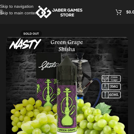
Skip to navigation
$
0.
Skip to main content
Home
/
Vape Juice
SOLD OUT