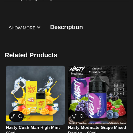
Description
SHOW MORE
Related Products
Nasty Cush Man High Mint –
Nasty Modmate Grape Mixed
N
60ml
Berries – 60ml
–