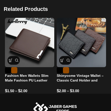
Related Products
Fashion Men Wallets Slim
Shinycome Vintage Wallet –
F
Male Fashion PU Leather
Classic Card Holder and
H
(Copy)
Cash Purse
S
$
$
$
$
$
1.50
–
2.00
2.00
–
3.00