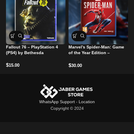
Fallout 76 – PlayStation 4
Marvel’s Spider-Man: Game
G
(PS4) by Bethesda
of the Year Edition –
PlayStation 4
$
$
15.00
$
30.00
WhatsApp Support
-
Location
Copyright © 2024