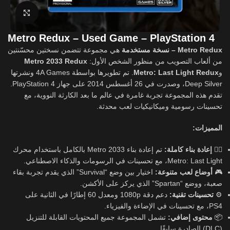
Click to enlarge
Metro Redux – Used Game – PlayStation 4
Metro Redux – نسخة مستخدمة
هي مجموعة تتضمن نسختين محسّنتين
Metro 2033 Redux
من ألعاب التصويب من منظور الشخص الأول:
. تم تطويرها بواسطة 4A Games ونشرتها
Metro: Last Light Redux
و
Deep Silver، وصدرت في 26 أغسطس 2014 على جهاز PlayStation 4.
تقدم هذه المجموعة تجربة غامرة في عالم ما بعد الكارثة النووية، مع
تحسينات رسومية وميكانيكيات لعب محدثة.
المميزات:
تم إعادة بناء Metro 2033 بالكامل باستخدام محرك
إعادة بناء كاملة:
🧟‍♂️
Metro: Last Light، مع تحسينات في الرسومات والذكاء الاصطناعي.
اختيار بين وضع “Survival” الذي يقدم تجربة بقاء
أوضاع لعب متنوعة:
🎮
صعبة، ووضع “Spartan” الذي يركز على الأكشن.
دعم دقة 1080p ومعدل 60 إطارًا في الثانية على
تحسينات تقنية:
⚙️
PS4، مع تحسينات في الإضاءة والفيزياء.
تشمل المجموعة جميع المحتويات القابلة للتنزيل
محتوى إضافي:
📦
(DLC) الصادرة سابقًا.