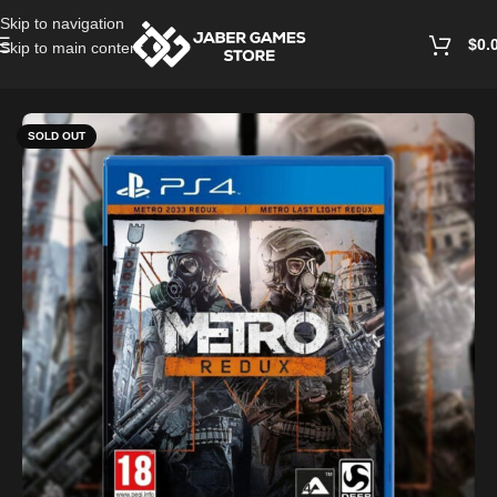
Skip to navigation
$
0.
Skip to main content
Home
/
Playstation Games And Accessories
SOLD OUT