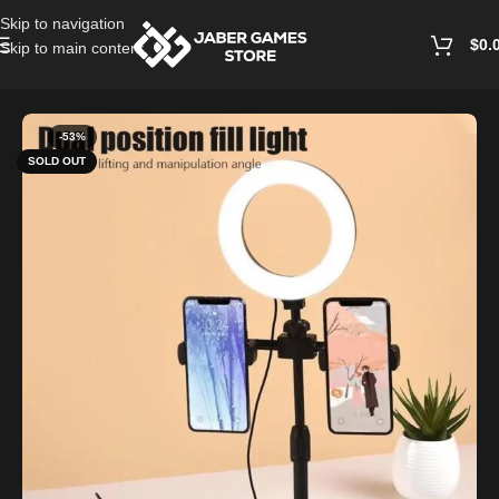
Skip to navigation
$
0.
Skip to main content
Home
/
Ring Light
-53%
SOLD OUT