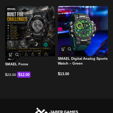
SMAEL Digital Analog Sports
-48%
Watch – Green
SMAEL Force
$
13.00
$
$
12.00
23.00
S
$