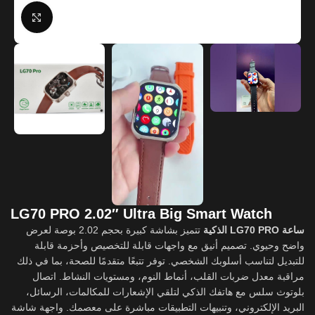
Click to enlarge
LG70 PRO 2.02″ Ultra Big Smart Watch
ساعة LG70 PRO الذكية
تتميز بشاشة كبيرة بحجم 2.02 بوصة لعرض
واضح وحيوي. تصميم أنيق مع واجهات قابلة للتخصيص وأحزمة قابلة
للتبديل لتناسب أسلوبك الشخصي. توفر تتبعًا متقدمًا للصحة، بما في ذلك
مراقبة معدل ضربات القلب، أنماط النوم، ومستويات النشاط. اتصال
بلوتوث سلس مع هاتفك الذكي لتلقي الإشعارات للمكالمات، الرسائل،
البريد الإلكتروني، وتنبيهات التطبيقات مباشرة على معصمك. واجهة شاشة