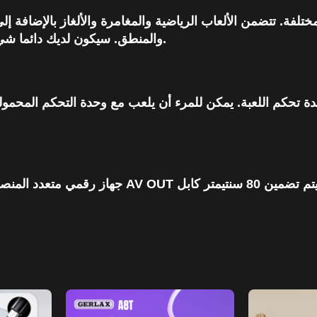
ذه مدمجة في 400 لعبة كلاسيكية مختلفة. تتضمن الألعاب الرياضية والمغامرة والأل
والمنطق. سيكون لديك دائما شيء جديد يروق بينما كنت قليلا الحب في المنزل أو أثناء التنقل.
حكم اللعبة. يمكن للمرء أن يلعب مع وحدة التحكم المحمولة ،