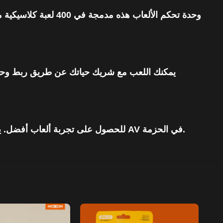
وحدة تحكم الألعاب ه
يمكنك اللعب مع شريك حياتك عن طريق ربط وحدة ت
جهاز رقمي متعدد المنصات ، يمكنك تشغيله على التلفزيون الذي يحتوي على واجهات AV OUT للحصول على تجربة ألعاب أفضل. يتم تضمين 80 سنتيمتر كابل AV في الحزمة.