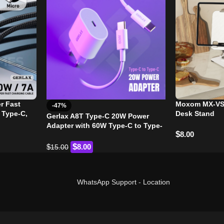
r Fast
Moxom MX-VS5
-47%
 Type-C,
Desk Stand
Gerlax A8T Type-C 20W Power
Adapter with 60W Type-C to Type-
$
8.00
C Cable
$
$
8.00
15.00
WhatsApp Support
-
Location