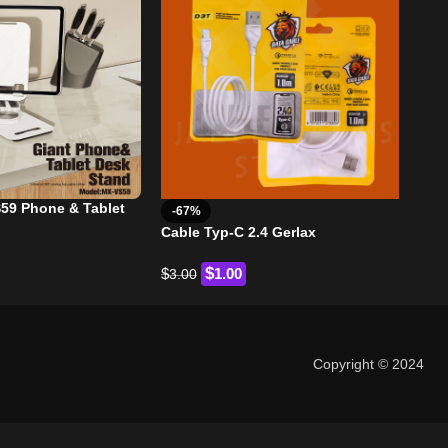
9 Phone & Tablet
-67%
-6
Cable Typ-C 2.4 Gerlax
Dis
$
$
1.00
$
3.00
3.0
Copyright © 2024