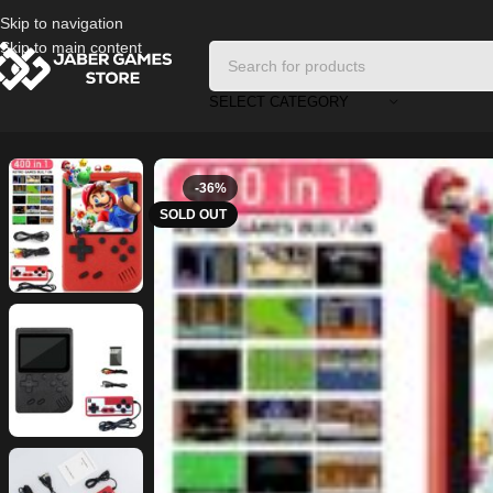
Skip to navigation
Skip to main content
SELECT CATEGORY
Home
/
Accessories
/
Handheld Red Sup Games 400 in 1 Black
-36%
SOLD OUT