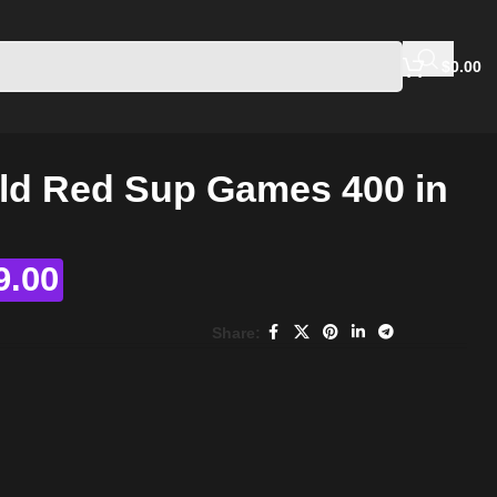
$
0.00
ld Red Sup Games 400 in
9.00
Share: