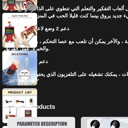
غاز بالإضافة إلى ألعاب التفكير والتعلم التي تنطوي على الذاكرة والرياضيات
دعم 2 وضع لاعب (يتطلب غمبد
 والآخر يمكن أن تلعب مع عصا التحكم ، والاسترخاء تماما
والخبرة. عمل الفريق.
دعم اتصال التلفزيون
SHOW MORE
Related Products