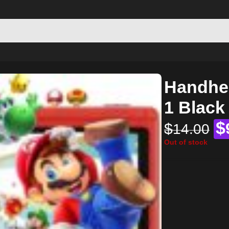
Handhe
1 Black
$
$
14.00
Out of stock