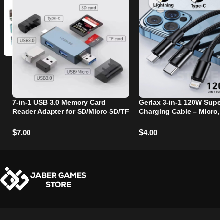
7-in-1 USB 3.0 Memory Card
Gerlax 3-in-1 120W Supe
Reader Adapter for SD/Micro SD/TF
Charging Cable – Micro,
Cards
and Lightning Ports
$
$
7.00
4.00