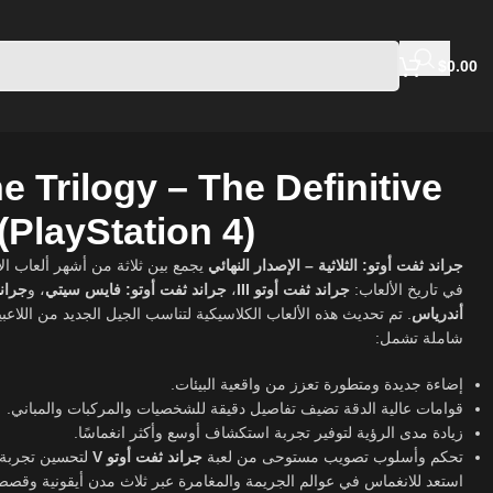
$
0.00
e Trilogy – The Definitive
(PlayStation 4)
جراند ثفت أوتو: الثلاثية – الإصدار النهائي
يجمع بين ثلاثة من أشهر ألعاب ا
جران
، و
جراند ثفت أوتو: فايس سيتي
،
جراند ثفت أوتو III
في تاريخ الألعاب:
أندرياس
تم تحديث هذه الألعاب الكلاسيكية لتناسب الجيل الجديد من اللاعبي
شاملة تشمل:
إضاءة جديدة ومتطورة تعزز من واقعية البيئات.
قوامات عالية الدقة تضيف تفاصيل دقيقة للشخصيات والمركبات والمباني.
زيادة مدى الرؤية لتوفير تجربة استكشاف أوسع وأكثر انغماسًا.
تحكم وأسلوب تصويب مستوحى من لعبة
جراند ثفت أوتو V
لتحسين تجربة.
استعد للانغماس في عوالم الجريمة والمغامرة عبر ثلاث مدن أيقونية وقص