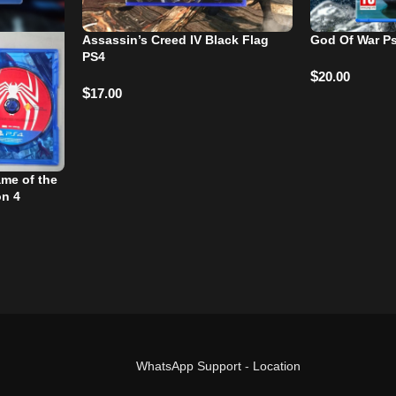
Assassin’s Creed IV Black Flag
God Of War P
PS4
$
20.00
$
17.00
ame of the
on 4
WhatsApp Support
-
Location