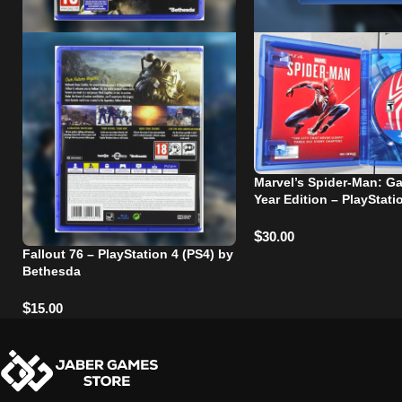
Marvel’s Spider-Man: G
Year Edition – PlayStati
$
30.00
Fallout 76 – PlayStation 4 (PS4) by
Bethesda
$
15.00