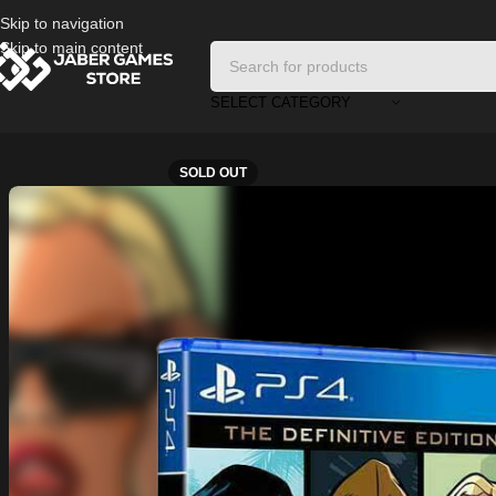
Skip to navigation
Skip to main content
SELECT CATEGORY
Home
/
Playstation Games And Accessories
/
GTA: The Trilogy – The Defi
SOLD OUT