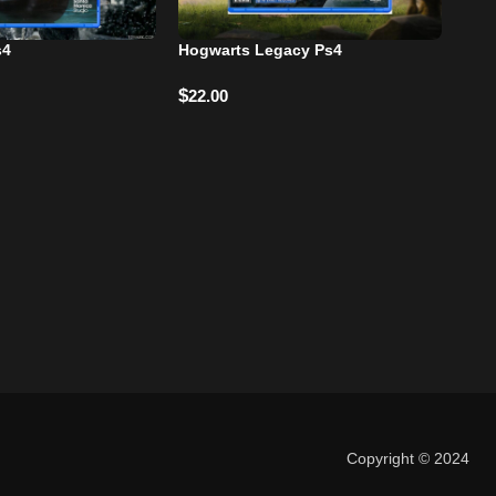
s4
Hogwarts Legacy Ps4
-2
$
22.00
Gho
$
28
Copyright © 2024