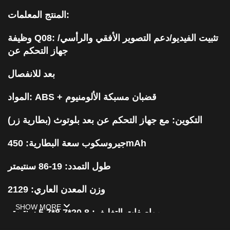
المنتج المعلمات:
وظيفة Q08: تثبيت الفيديو/دعم التصوير الأفقي والرأسي/
جهاز التحكم عن
بعد للانفصال
المواد: ABS + قضبان مسبكة الألومنيوم
التكوين: مع جهاز التحكم عن بعد بلوتوث (بطارية زر)
جيروسكوب سعة البطارية: 450mAh
طول التمدد: 19-86 سنتيمتر
وزن المعدن العاري: 2129
SHOW MORE
مواصفات التغليف: 20.8*8.7*5.7 سنتيمتر