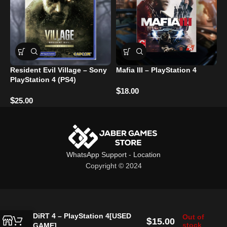
Resident Evil Village – Sony
Mafia III – PlayStation 4
T
PlayStation 4 (PS4)
Bre
ت
$
18.00
$
25.00
$
WhatsApp Support
-
Location
Copyright © 2024
DiRT 4 – PlayStation 4[USED
Out of
$
15.00
stock
GAME]