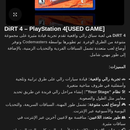
Click to enlarge
DiRT 4 – PlayStation 4[USED GAME]
هي لعبة سباق رالي واقعية تقدم تجربة قيادة مثيرة على مجموعة
DiRT 4
متنوعة من الطرق الوعرة. تم تطويرها بواسطة Codemasters وتوفر
أوضاع لعب متعددة تشمل السباقات الفردية والتحديات الزمنية، بالإضافة
إلى طور مهني شامل.
المميزات:
قيادة سيارات رالي على طرق ترابية وثلجية
تجربة رالي واقعية:
🚗
وأسفلتية في ظروف مناخية متغيرة.
إنشاء مراحل رالي فريدة عن طريق تحديد
نظام “Your Stage”:
🛠️
معايير مثل الطول والصعوبة.
تشمل طور المهنة، السباقات السريعة، والتحديات
أوضاع لعب متنوعة:
🎮
اليومية والأسبوعية عبر الإنترنت.
منافسة مع لاعبين آخرين عبر الإنترنت في
طور متعدد اللاعبين:
👥
سباقات مثيرة.