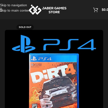
Skip to navigation
$
0.
Skip to main content
Home
/
Playstation Games And Accessories
SOLD OUT