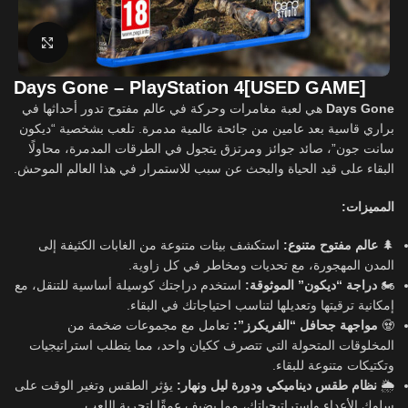
Click to enlarge
Days Gone – PlayStation 4[USED GAME]
Days Gone
هي لعبة مغامرات وحركة في عالم مفتوح تدور أحداثها في
براري قاسية بعد عامين من جائحة عالمية مدمرة. تلعب بشخصية “ديكون
سانت جون”، صائد جوائز ومرتزق يتجول في الطرقات المدمرة، محاولًا
البقاء على قيد الحياة والبحث عن سبب للاستمرار في هذا العالم الموحش.
المميزات:
🌲
عالم مفتوح متنوع:
استكشف بيئات متنوعة من الغابات الكثيفة إلى
المدن المهجورة، مع تحديات ومخاطر في كل زاوية.
🏍️
دراجة “ديكون” الموثوقة:
استخدم دراجتك كوسيلة أساسية للتنقل، مع
إمكانية ترقيتها وتعديلها لتناسب احتياجاتك في البقاء.
🧟
مواجهة جحافل “الفريكرز”:
تعامل مع مجموعات ضخمة من
المخلوقات المتحولة التي تتصرف ككيان واحد، مما يتطلب استراتيجيات
وتكتيكات متنوعة للبقاء.
🌦️
نظام طقس ديناميكي ودورة ليل ونهار:
يؤثر الطقس وتغير الوقت على
سلوك الأعداء واستراتيجياتك، مما يضيف عمقًا لتجربة اللعب.