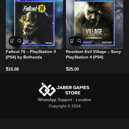
Fallout 76 – PlayStation 4
Resident Evil Village – Sony
D
(PS4) by Bethesda
PlayStation 4 (PS4)
P
$
$
$
15.00
25.00
WhatsApp Support
-
Location
Copyright © 2024