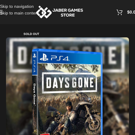
Skip to navigation
$
0.
Skip to main content
Home
/
Playstation Games And Accessories
SOLD OUT