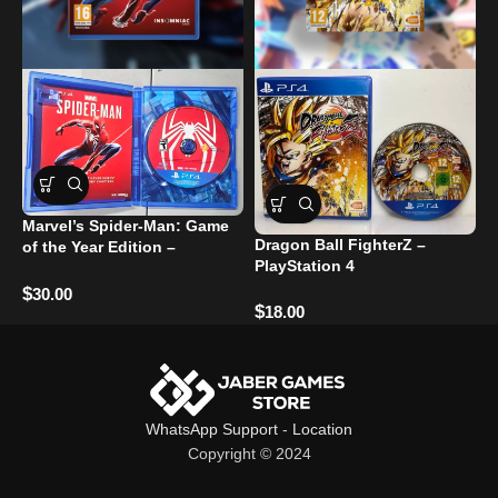
L
$
Marvel’s Spider-Man: Game
Dragon Ball FighterZ –
of the Year Edition –
PlayStation 4
PlayStation 4
$
30.00
$
18.00
WhatsApp Support
-
Location
Copyright © 2024