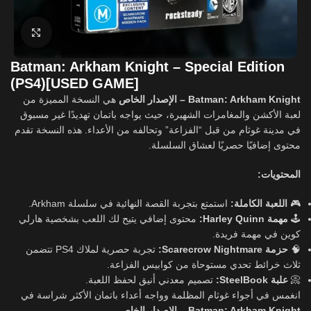
Click to enlarge
Batman: Arkham Knight – Special Edition
(PS4)[USED GAME]
Batman: Arkham Knight – الإصدار الخاص
هي النسخة المميزة من
لعبة الأكشن والمغامرات الشهيرة، حيث يواجه باتمان تهديدًا غير مسبوق
في مدينة غوثام من قبل “الفزاعة” وتحالفه من الأعداء. هذه النسخة تقدم
محتوى إضافيًا حصريًا لعشاق السلسلة.
المحتويات:
استمتع بتجربة القصة النهائية في سلسلة Arkham.
اللعبة الكاملة:
🎮
محتوى إضافي يتيح لك اللعب بشخصية هارلي
مهمة Harley Quinn:
🕹️
كوين في مهمة فريدة.
تجربة حصرية لملاك PS4 تتضمن
حزمة Scarecrow Nightmare:
🧠
ثلاث خرائط تحدي مستوحاة من كوابيس الفزاعة.
تصميم معدني أنيق لحفظ اللعبة.
علبة SteelBook:
📀
انغمس في أجواء غوثام المظلمة وواجه أعداء باتمان الأكثر شراسة في
.
Batman: Arkham Knight – الإصدار الخاص