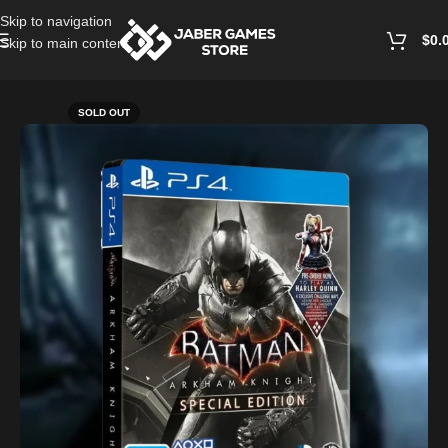
Skip to navigation
$
0.
Skip to main content
Home
/
Playstation Games And Accessories
SOLD OUT