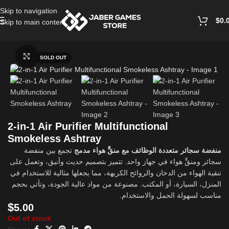
Skip to navigation
$
0.
Skip to main content
Home
/
Accessories
Click to enlarge
SOLD OUT
2-in-1 Air Purifier Multifunctional
Smokeless Ashtray
منفضة سجائر متعددة الوظائف مع منقٍّ هواء مدمج
تجمع بين منفضة
سجائر ومنقٍّ هواء في جهاز واحد. تتميز بتصميم حديث وأنيق، وتعمل على
تنقية الهواء من الدخان والروائح الكريهة، مما يجعلها مثالية للاستخدام في
المنزل، السيارة، أو المكتب. مصنوعة من مواد عالية الجودة، وتأتي بحجم
مناسب لسهولة الحمل والاستخدام.
$
5.00
Out of stock